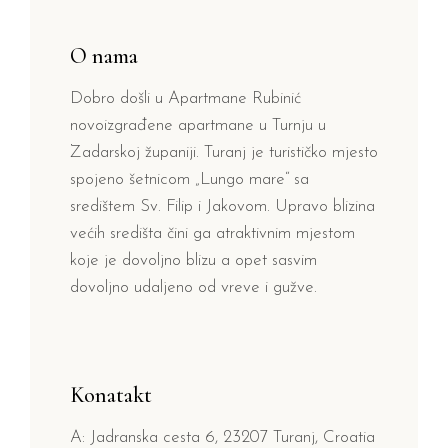
O nama
Dobro došli u Apartmane Rubinić
novoizgrađene apartmane u Turnju u
Zadarskoj županiji. Turanj je turističko mjesto
spojeno šetnicom „Lungo mare“ sa
središtem Sv. Filip i Jakovom. Upravo blizina
većih središta čini ga atraktivnim mjestom
koje je dovoljno blizu a opet sasvim
dovoljno udaljeno od vreve i gužve.
Konatakt
A: Jadranska cesta 6, 23207 Turanj, Croatia