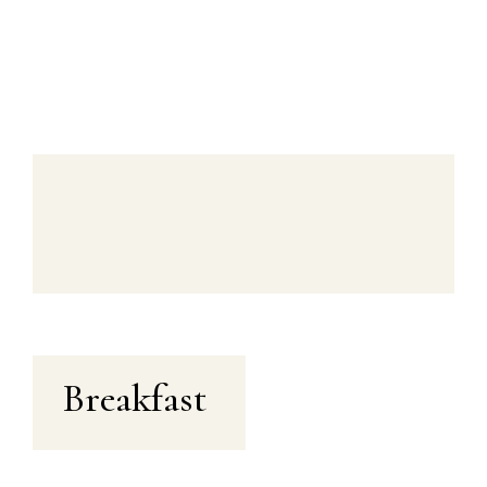
This is more than a vacation, it’s an
experience worth remembering & a
one you’ll keep coming back to.
Breakfast