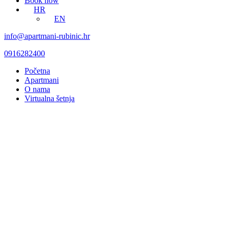
Book now
HR
EN
info@apartmani-rubinic.hr
0916282400
Početna
Apartmani
O nama
Virtualna šetnja