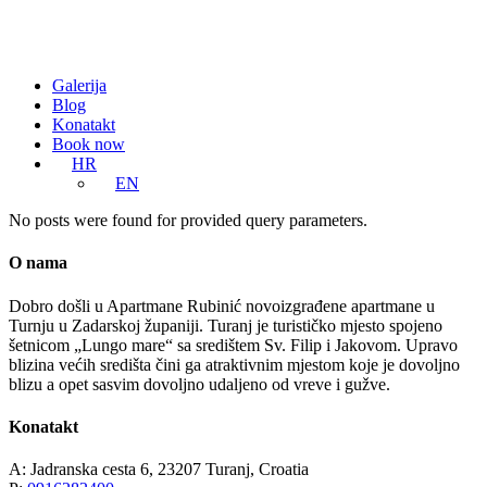
Galerija
Blog
Konatakt
Book now
HR
EN
No posts were found for provided query parameters.
O nama
Dobro došli u Apartmane Rubinić novoizgrađene apartmane u
Turnju u Zadarskoj županiji. Turanj je turističko mjesto spojeno
šetnicom „Lungo mare“ sa središtem Sv. Filip i Jakovom. Upravo
blizina većih središta čini ga atraktivnim mjestom koje je dovoljno
blizu a opet sasvim dovoljno udaljeno od vreve i gužve.
Konatakt
A: Jadranska cesta 6, 23207 Turanj, Croatia