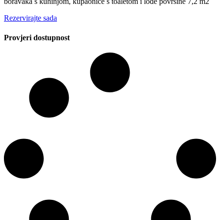
boravaka s kuhinjom, kupaonice s toaletom i lođe površine 7,2 m2
Rezervirajte sada
Provjeri dostupnost