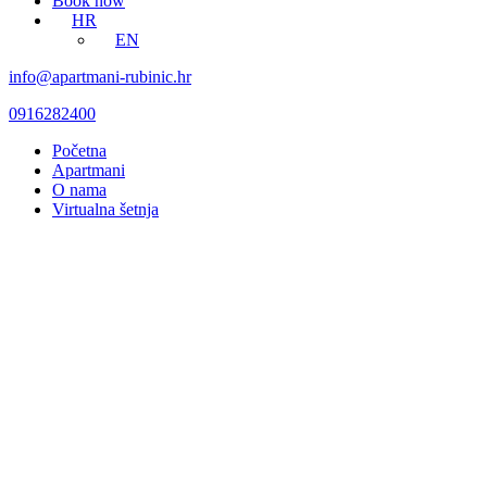
Book now
HR
EN
info@apartmani-rubinic.hr
0916282400
Početna
Apartmani
O nama
Virtualna šetnja