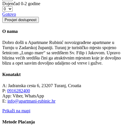
Dojenčad
0-2 godine
Gotovo
Provjeri dostupnost
O nama
Dobro došli u Apartmane Rubinić novoizgrađene apartmane u
Turnju u Zadarskoj županiji. Turanj je turističko mjesto spojeno
šetnicom „Lungo mare“ sa središtem Sv. Filip i Jakovom. Upravo
blizina većih središta čini ga atraktivnim mjestom koje je dovoljno
blizu a opet sasvim dovoljno udaljeno od vreve i gužve.
Konatakt
A: Jadranska cesta 6, 23207 Turanj, Croatia
P:
0916282400
App: Viber, WhatsApp
E:
info@apartmani-rubinic.hr
Prikaži na mapi
Metode Plaćanja