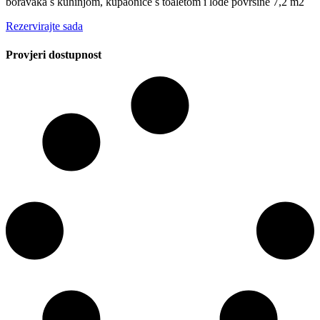
boravaka s kuhinjom, kupaonice s toaletom i lođe površine 7,2 m2
Rezervirajte sada
Provjeri dostupnost