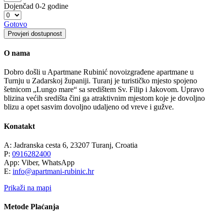
Dojenčad
0-2 godine
Gotovo
Provjeri dostupnost
O nama
Dobro došli u Apartmane Rubinić novoizgrađene apartmane u
Turnju u Zadarskoj županiji. Turanj je turističko mjesto spojeno
šetnicom „Lungo mare“ sa središtem Sv. Filip i Jakovom. Upravo
blizina većih središta čini ga atraktivnim mjestom koje je dovoljno
blizu a opet sasvim dovoljno udaljeno od vreve i gužve.
Konatakt
A: Jadranska cesta 6, 23207 Turanj, Croatia
P:
0916282400
App: Viber, WhatsApp
E:
info@apartmani-rubinic.hr
Prikaži na mapi
Metode Plaćanja