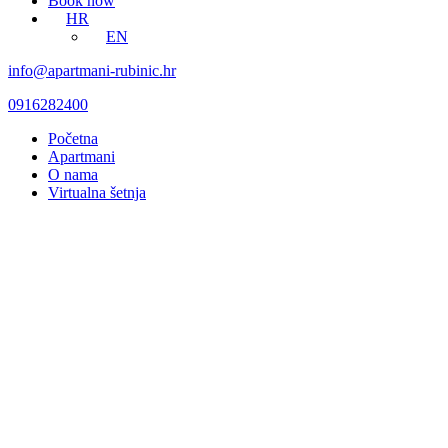
Book now
HR
EN
info@apartmani-rubinic.hr
0916282400
Početna
Apartmani
O nama
Virtualna šetnja